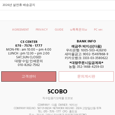
2026년 설연휴 배송공지
AGREEMENT
PRIVACY
GUIDE
ω톡톡문의ω
PC ver.
BANK INFO
CS CENTER
070 - 7576 - 1777
예금주:박지선(다옴)
MON-FRI : am 10:00 ~ pm 4:00
우리은행: 1005-503-426310
LUNCH : pm 12:30 ~ pm 2:00
새마을금고: 9002-15497868-9
SAT,SUN CLOSED
카카오뱅크: 3333-03-3580622
대량·수입·인쇄문의
*대량주문시입금계좌*
010-8262-7562
농협: 352-1468-4259-03
고객센터
문의게시판
5COBO
직수입용기도매몰 오코보
COMPANY : 다옴 OWNER : 박지선
COMPANY REG.NO : 587-31-00234 NETWORK REG.NO : 2024-고양일산동-1374
TEL : 070 - 7576 - 1777
CPO : 홍진표