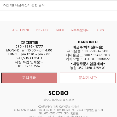
25년 7월 세금계산서 관련 공지
AGREEMENT
PRIVACY
GUIDE
ω톡톡문의ω
PC ver.
BANK INFO
CS CENTER
070 - 7576 - 1777
예금주:박지선(다옴)
MON-FRI : am 10:00 ~ pm 4:00
우리은행: 1005-503-426310
LUNCH : pm 12:30 ~ pm 2:00
새마을금고: 9002-15497868-9
SAT,SUN CLOSED
카카오뱅크: 3333-03-3580622
대량·수입·인쇄문의
*대량주문시입금계좌*
010-8262-7562
농협: 352-1468-4259-03
고객센터
문의게시판
5COBO
직수입용기도매몰 오코보
COMPANY : 다옴 OWNER : 박지선
COMPANY REG.NO : 587-31-00234 NETWORK REG.NO : 2024-고양일산동-1374
TEL : 070 - 7576 - 1777
CPO : 홍진표