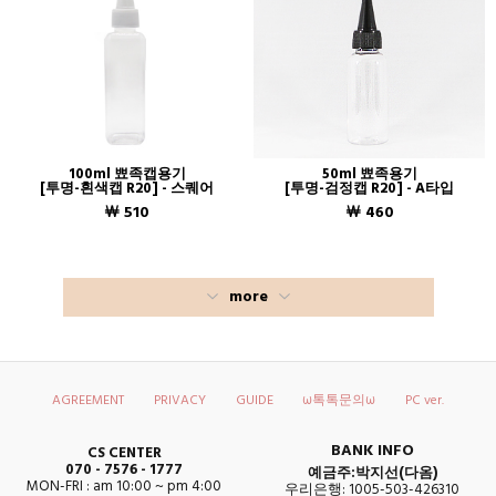
100ml 뾰족캡용기
50ml 뾰족용기
[투명-흰색캡 R20] - 스퀘어
[투명-검정캡 R20] - A타입
￦ 510
￦ 460
more
AGREEMENT
PRIVACY
GUIDE
ω톡톡문의ω
PC ver.
BANK INFO
CS CENTER
070 - 7576 - 1777
예금주:박지선(다옴)
MON-FRI : am 10:00 ~ pm 4:00
우리은행: 1005-503-426310