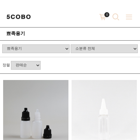
0
뾰족용기
정렬