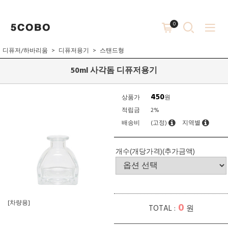
0
디퓨저/하바리움
디퓨저용기
스탠드형
50ml 사각돔 디퓨저용기
450
상품가
원
적립금
2%
배송비
(고정)
지역별
개수(개당가격)(추가금액)
[차량용]
0
TOTAL :
원