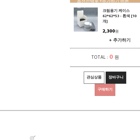
옵션선택후 +추가하기 버튼
클릭!
크림용기 케이스
62*62*53 - 흰색 [10
개]
2,300
원
+ 추가하기
0
TOTAL :
원
관심상품
장바구니
구매하기
상세정보 새창 열기