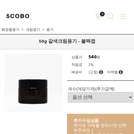
0
화장품용기
크림용기
용기
50g 갈색크림용기 - 블랙캡
540
상품가
원
적립금
2%
배송비
(고정)
지역별
개수(개당가격)(추가금액)
추가구성상품
추가로 구매를 원하시면 선택
해주세요 :)