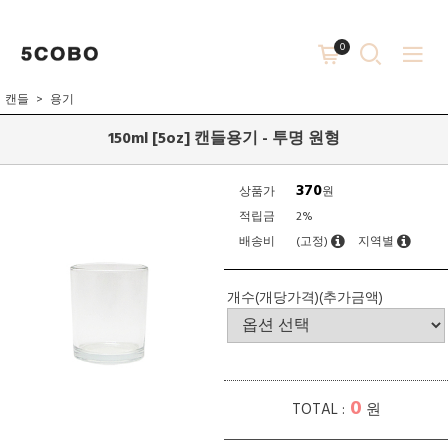
0
캔들
용기
150ml [5oz] 캔들용기 - 투명 원형
370
상품가
원
적립금
2%
배송비
(고정)
지역별
개수(개당가격)(추가금액)
0
TOTAL :
원