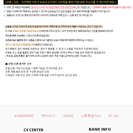
AGREEMENT
PRIVACY
GUIDE
ω톡톡문의ω
PC ver.
BANK INFO
CS CENTER