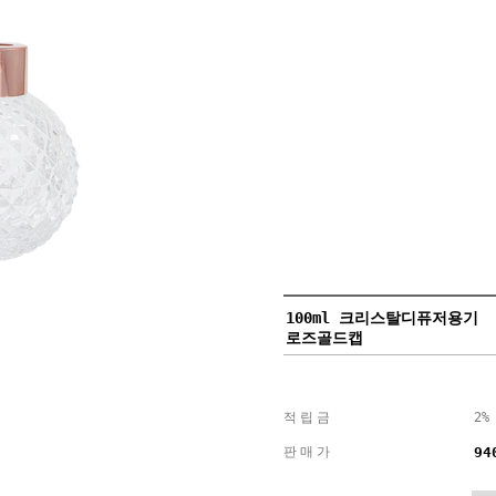
100ml 크리스탈디퓨저용기
로즈골드캡
적립금
2%
판매가
94