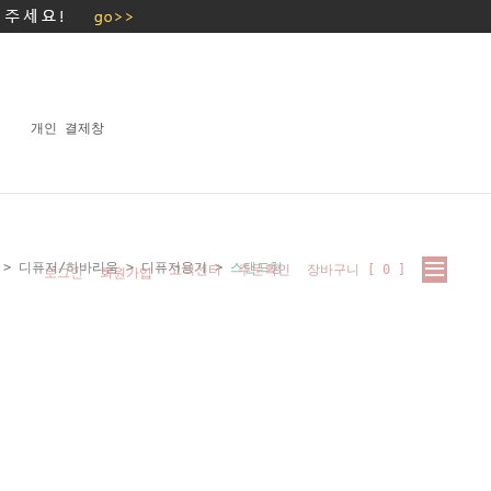
개인 결제창
>
디퓨저/하바리움
>
디퓨저용기
>
스탠드형
고객센터
주문확인
장바구니 [
0
]
로그인
회원가입