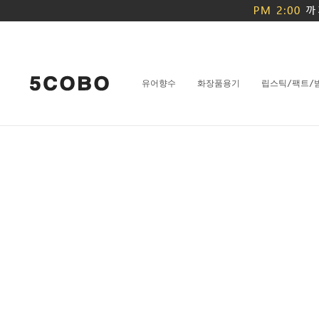
유어향수
화장품용기
립스틱/팩트/