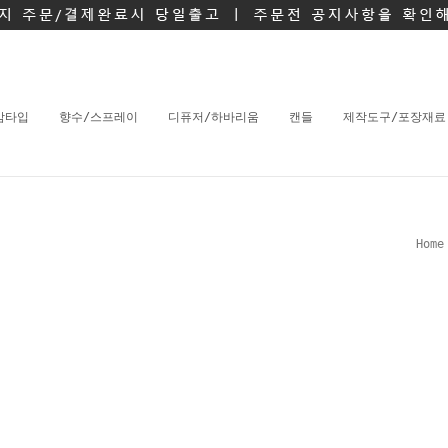
밤타입
향수/스프레이
디퓨저/하바리움
캔들
제작도구/포장재료
Home