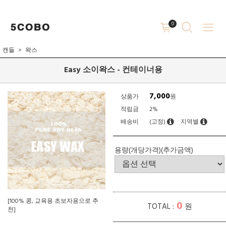
0
캔들
왁스
Easy 소이왁스 - 컨테이너용
7,000
상품가
원
적립금
2%
배송비
(고정)
지역별
용량(개당가격)(추가금액)
[100% 콩, 교육용 초보자용으로 추
0
TOTAL :
원
천]