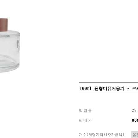
100ml 원형디퓨저용기 - 
적립금
2%
판매가
96
개수(개당가격)(추가금액)