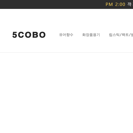
유어향수
화장품용기
립스틱/팩트/