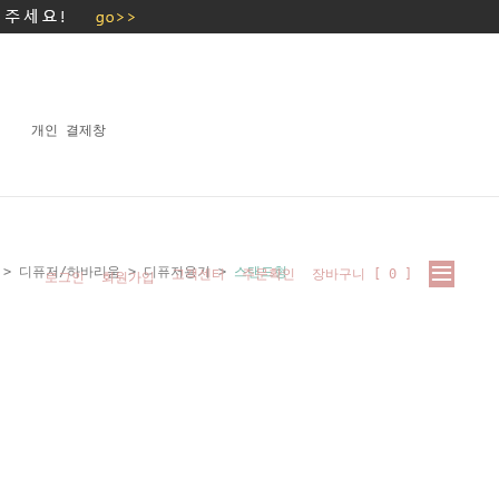
개인 결제창
>
디퓨저/하바리움
>
디퓨저용기
>
스탠드형
고객센터
주문확인
장바구니 [
0
]
로그인
회원가입