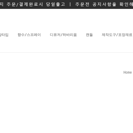
밤타입
향수/스프레이
디퓨저/하바리움
캔들
제작도구/포장재료
Home