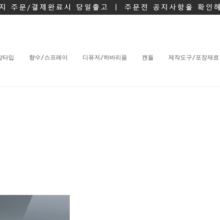
밤타입
향수/스프레이
디퓨저/하바리움
캔들
제작도구/포장재료