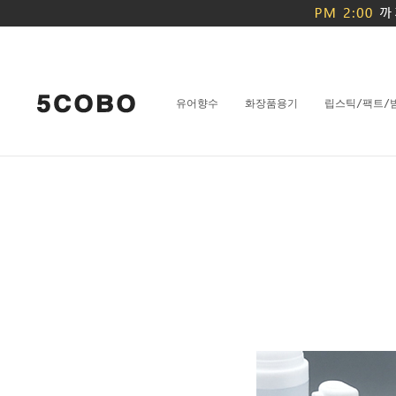
유어향수
화장품용기
립스틱/팩트/