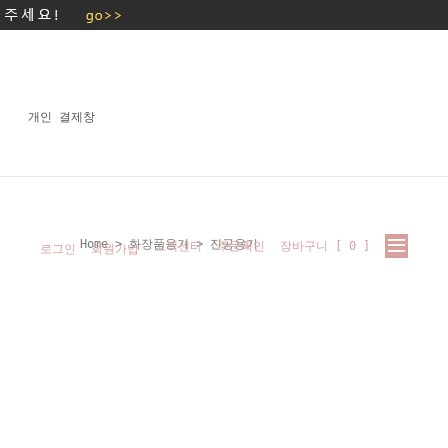
개인 결제창
Home
>
화장품용기
>
진공용기
고객센터
주문확인
장바구니 [
0
]
로그인
회원가입