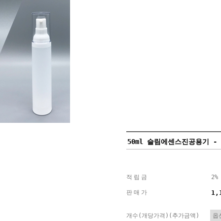
50ml 슬림에센스진공용기 -
적립금
2%
판매가
1,
개수(개당가격)(추가금액)