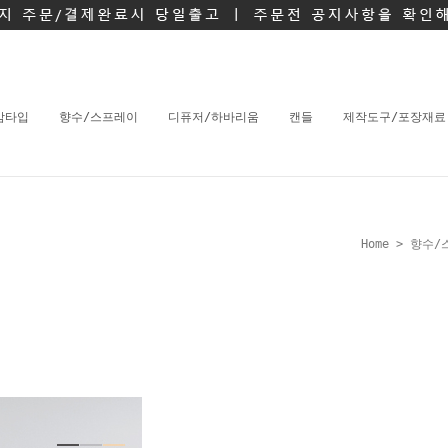
밤타입
향수/스프레이
디퓨저/하바리움
캔들
제작도구/포장재료
Home
>
향수/