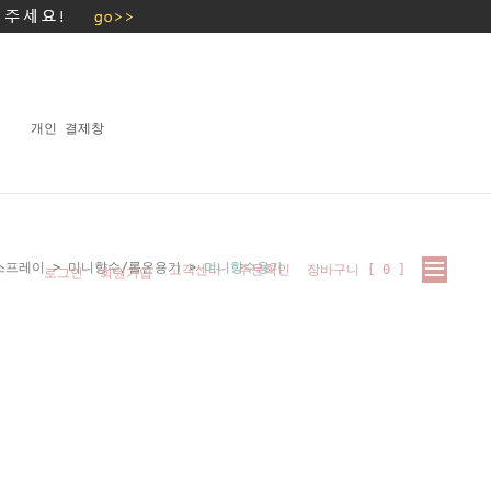
개인 결제창
스프레이
>
미니향수/롤온용기
>
미니향수용기
고객센터
주문확인
장바구니 [
0
]
로그인
회원가입