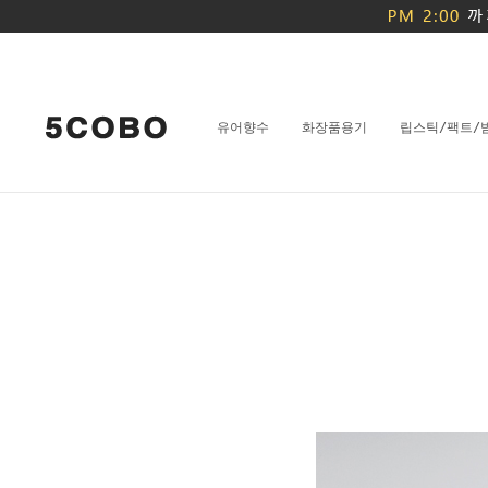
유어향수
화장품용기
립스틱/팩트/