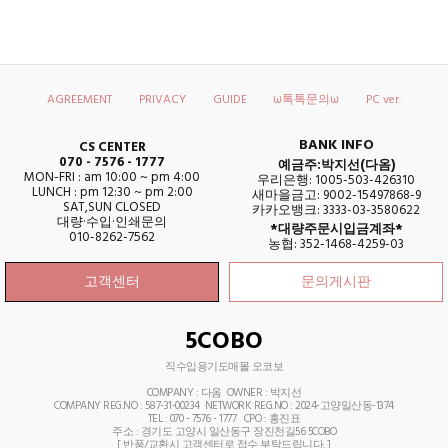
AGREEMENT
PRIVACY
GUIDE
ω톡톡문의ω
PC ver.
BANK INFO
CS CENTER
070 - 7576 - 1777
예금주:박지선(다옴)
MON-FRI : am 10:00 ~ pm 4:00
우리은행: 1005-503-426310
LUNCH : pm 12:30 ~ pm 2:00
새마을금고: 9002-15497868-9
SAT,SUN CLOSED
카카오뱅크: 3333-03-3580622
대량·수입·인쇄문의
*대량주문시입금계좌*
010-8262-7562
농협: 352-1468-4259-03
고객센터
문의게시판
5COBO
직수입용기도매몰 오코보
COMPANY : 다옴 OWNER : 박지선
COMPANY REG.NO : 587-31-00234 NETWORK REG.NO : 2024-고양일산동-1374
TEL : 070 - 7576 - 1777
CPO : 홍진표
주소 : 경기도 고양시 일산동구 장진천길56 5COBO
[ 반품/교환시 고객센터로 접수 부탁드립니다. ]