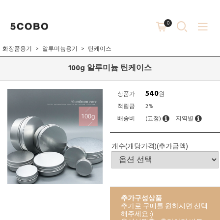
0
화장품용기
알루미늄용기
틴케이스
100g 알루미늄 틴케이스
540
상품가
원
적립금
2%
배송비
(고정)
지역별
개수(개당가격)(추가금액)
추가구성상품
추가로 구매를 원하시면 선택
해주세요 :)