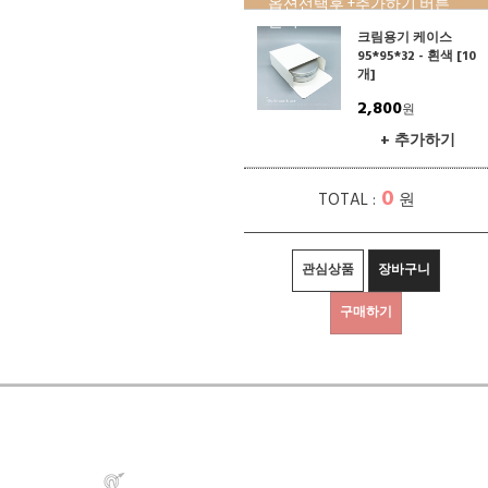
옵션선택후 +추가하기 버튼
클릭!
크림용기 케이스
95*95*32 - 흰색 [10
개]
2,800
원
+ 추가하기
0
TOTAL :
원
관심상품
장바구니
구매하기
상세정보 새창 열기