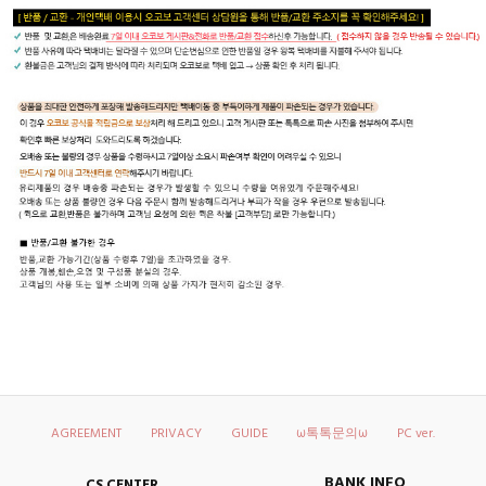
AGREEMENT
PRIVACY
GUIDE
ω톡톡문의ω
PC ver.
BANK INFO
CS CENTER