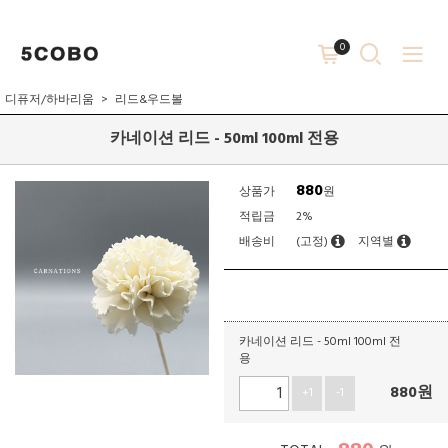
0
디퓨저/하바리움
리드&우드볼
카네이션 리드 - 50ml 100ml 전용
880
상품가
원
적립금
2%
배송비
(고정)
지역별
카네이션 리드 - 50ml 100ml 전
용
880
원
+1
-1