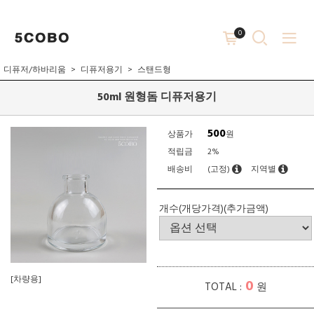
0
디퓨저/하바리움
디퓨저용기
스탠드형
50ml 원형돔 디퓨저용기
500
상품가
원
적립금
2%
배송비
(고정)
지역별
개수(개당가격)(추가금액)
[차량용]
0
TOTAL :
원