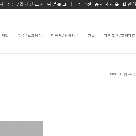
밤타입
향수/스프레이
디퓨저/하바리움
캔들
제작도구/포장재료
Home
>
향수/