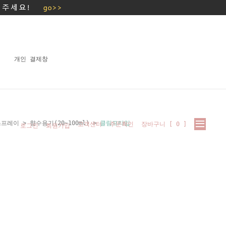
개인 결제창
스프레이
>
향수용기(20~100ml)
>
클림프타입
고객센터
주문확인
장바구니 [
0
]
로그인
회원가입