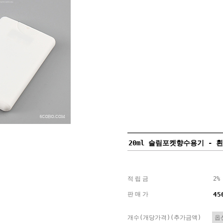
20ml 슬림포켓향수용기 - 
적립금
2%
판매가
45
개수(개당가격)(추가금액)