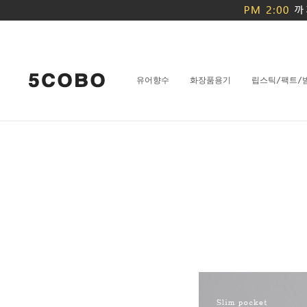
유어향수
화장품용기
립스틱/팩트/