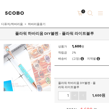
0
디퓨저/하바리움
하바리움용기
플라워 하바리움 DIY볼펜 - 플라워 라이트블루
1,600
상품가
원
적립금
2%
배송비
(고정)
지역별
플라워 하바리움 DIY볼펜 - 플
라워 라이트블루
1,600
원
+1
-1