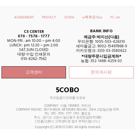
AGREEMENT
PRIVACY
GUIDE
ω톡톡문의ω
PC ver.
BANK INFO
CS CENTER
070 - 7576 - 1777
예금주:박지선(다옴)
MON-FRI : am 10:00 ~ pm 4:00
우리은행: 1005-503-426310
LUNCH : pm 12:30 ~ pm 2:00
새마을금고: 9002-15497868-9
SAT,SUN CLOSED
카카오뱅크: 3333-03-3580622
대량·수입·인쇄문의
*대량주문시입금계좌*
010-8262-7562
농협: 352-1468-4259-03
고객센터
문의게시판
5COBO
직수입용기도매몰 오코보
COMPANY : 다옴 OWNER : 박지선
COMPANY REG.NO : 587-31-00234 NETWORK REG.NO : 2024-고양일산동-1374
TEL : 070 - 7576 - 1777
CPO : 홍진표
주소 : 경기도 고양시 일산동구 장진천길56 5COBO
[ 반품/교환시 고객센터로 접수 부탁드립니다. ]
Copyright (C) 2016 5COBO. All rights reserved.