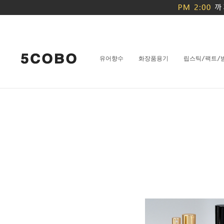
유어향수
화장품용기
립스틱/팩트/