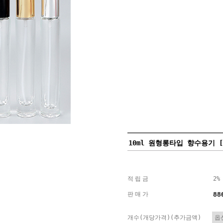
10ml 원형롱타입 향수용기 
적립금
2%
판매가
88
개수(개당가격)(추가금액)