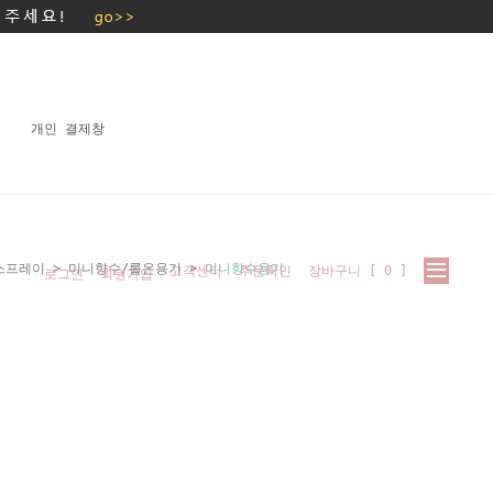
개인 결제창
스프레이
>
미니향수/롤온용기
>
미니향수용기
고객센터
주문확인
장바구니 [
0
]
로그인
회원가입