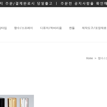
밤타입
향수/스프레이
디퓨저/하바리움
캔들
제작도구/포장재료
Home
>
향수/