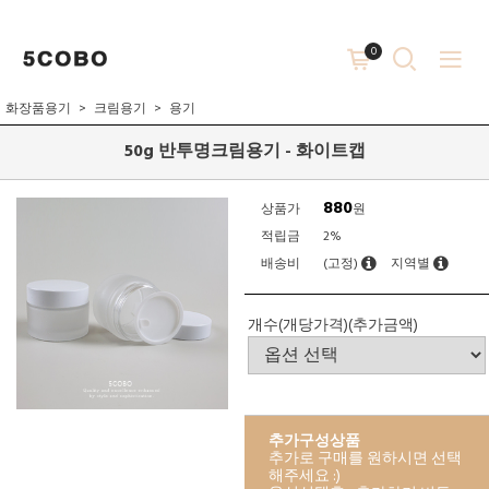
0
화장품용기
크림용기
용기
50g 반투명크림용기 - 화이트캡
880
상품가
원
적립금
2%
배송비
(고정)
지역별
개수(개당가격)(추가금액)
추가구성상품
추가로 구매를 원하시면 선택
해주세요 :)