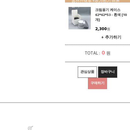
옵션선택후 +추가하기 버튼
클릭!
크림용기 케이스
62*62*53 - 흰색 [10
개]
2,300
원
+ 추가하기
0
TOTAL :
원
관심상품
장바구니
구매하기
상세정보 새창 열기