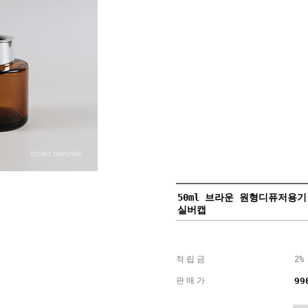
50ml 브라운 원형디퓨저용기
실버캡
적립금
2%
판매가
99