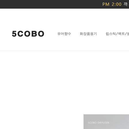
유어향수
화장품용기
립스틱/팩트/