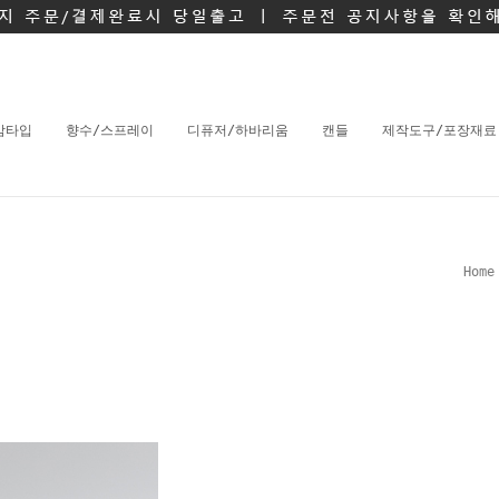
밤타입
향수/스프레이
디퓨저/하바리움
캔들
제작도구/포장재료
Home