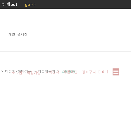
개인 결제창
>
디퓨저/하바리움
>
디퓨저용기
>
스탠드형
고객센터
주문확인
장바구니 [
0
]
로그인
회원가입