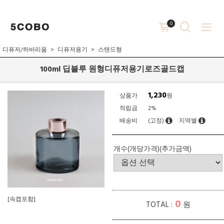
0
디퓨저/하바리움
디퓨저용기
스탠드형
100ml 딥블루 원형디퓨저용기로즈골드캡
1,230
상품가
원
적립금
2%
배송비
(고정)
지역별
개수(개당가격)(추가금액)
[속캡포함]
0
TOTAL :
원