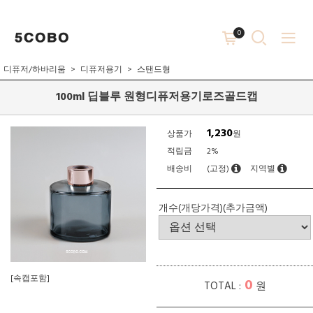
0
디퓨저/하바리움
디퓨저용기
스탠드형
100ml 딥블루 원형디퓨저용기로즈골드캡
1,230
상품가
원
적립금
2%
배송비
(고정)
지역별
개수(개당가격)(추가금액)
[속캡포함]
0
TOTAL :
원