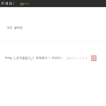
개인 결제창
Home
>
화장품용기
>
뾰족용기
>
PE용기
고객센터
주문확인
장바구니 [
0
]
로그인
회원가입