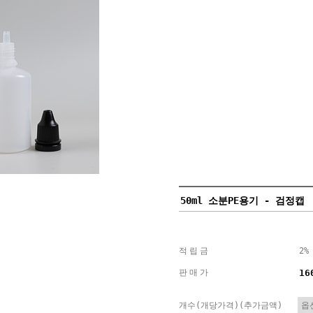
50ml 소분PE용기 - 검정캡
적립금
2%
판매가
16
개수(개당가격)(추가금액)