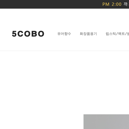
유어향수
화장품용기
립스틱/팩트/