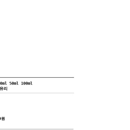
l 50ml 100ml
 유리
0원