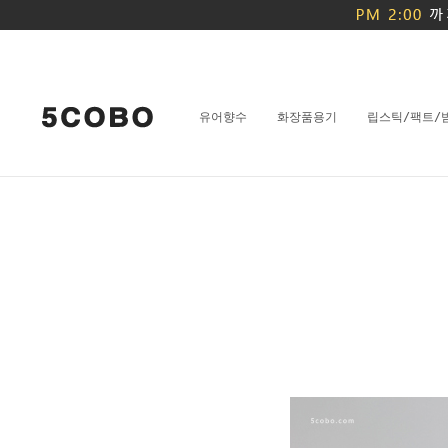
유어향수
화장품용기
립스틱/팩트/