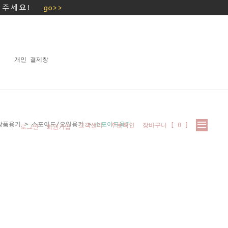
개인 결제창
장품용기
>
스포이드/오일용기
>
스포이드용기
고객센터
주문확인
장바구니 [
0
]
로그인
회원가입