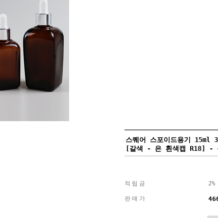
스퀘어 스포이드용기 15ml 30m
[갈색 - 은 흰색캡 R18] -
적립금
2%
판매가
46