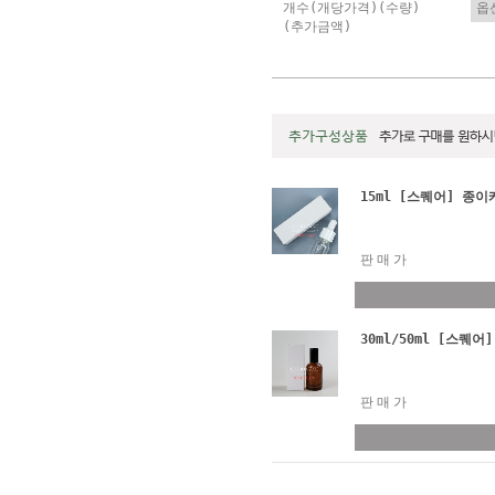
개수(개당가격)(수량)
(추가금액)
15ml [스퀘어] 종이케
판매가
30ml/50ml [스퀘어
판매가