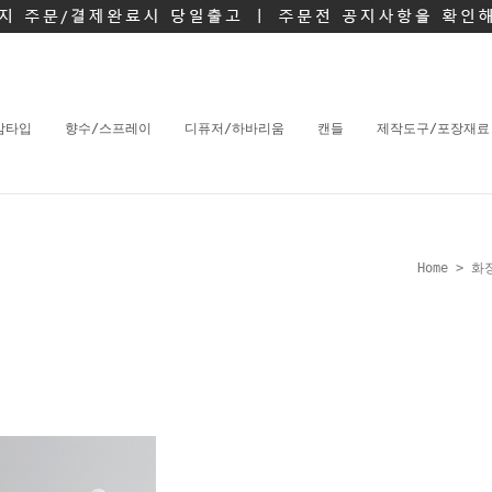
밤타입
향수/스프레이
디퓨저/하바리움
캔들
제작도구/포장재료
Home
>
화