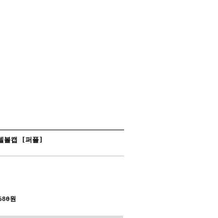
텔볼캡 [퍼플]
680원