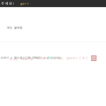
개인 결제창
스프레이
>
향수용기(20~100ml)
>
클림프타입
고객센터
주문확인
장바구니 [
0
]
로그인
회원가입