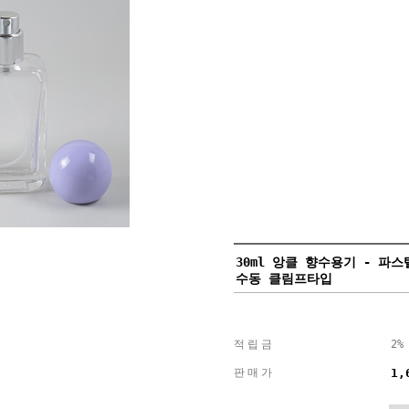
30ml 앙클 향수용기 - 파스
수동 클림프타입
적립금
2%
판매가
1,