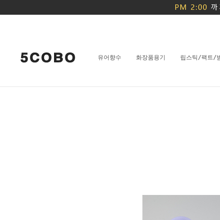
유어향수
화장품용기
립스틱/팩트/