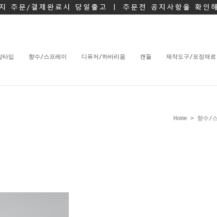
밤타입
향수/스프레이
디퓨저/하바리움
캔들
제작도구/포장재료
Home
>
향수/