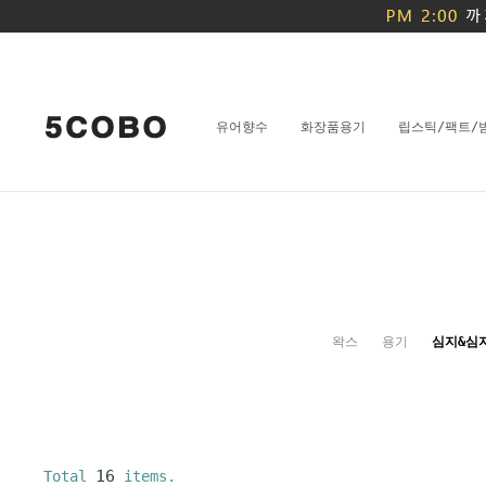
유어향수
화장품용기
립스틱/팩트/
왁스
용기
심지&심
16
Total
items.