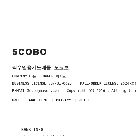
직수입용기도매몰 오코보
COMPANY
다옴
OWNER
박지선
BUSINESS LICENSE
587-31-00234
MALL-ORDER LICENSE
2024-고
E-MAIL
5cobo@naver.com ㅣ Copyright (C) 2016
. All rights 
HOME
AGREEMENT
PRIVACY
GUIDE
BANK INFO