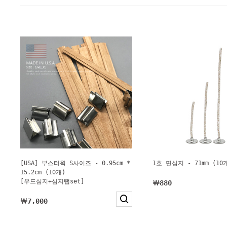
[USA] 부스터윅 S사이즈 - 0.95cm *
1호 면심지 - 71mm (10
15.2cm (10개)
[우드심지+심지탭set]
￦880
￦7,000