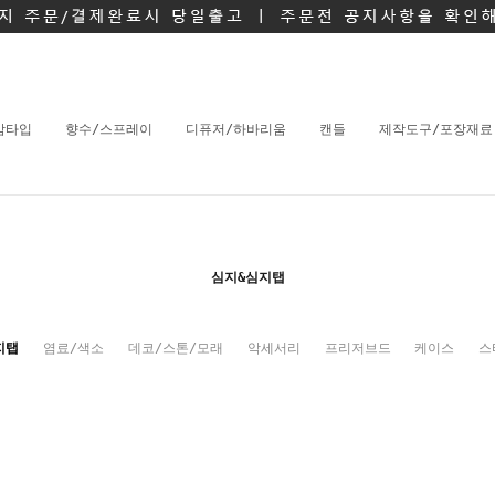
밤타입
향수/스프레이
디퓨저/하바리움
캔들
제작도구/포장재료
심지&심지탭
지탭
염료/색소
데코/스톤/모래
악세서리
프리저브드
케이스
스