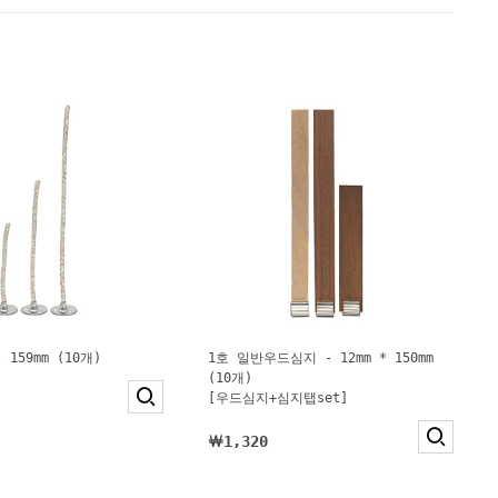
 159mm (10개)
1호 일반우드심지 - 12mm * 150mm
(10개)
[우드심지+심지탭set]
￦1,320