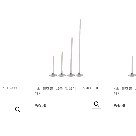
* 130mm
1호 젤캔들 겸용 면심지 - 38mm (10
2호 젤캔들 겸
개)
개)
￦550
￦660