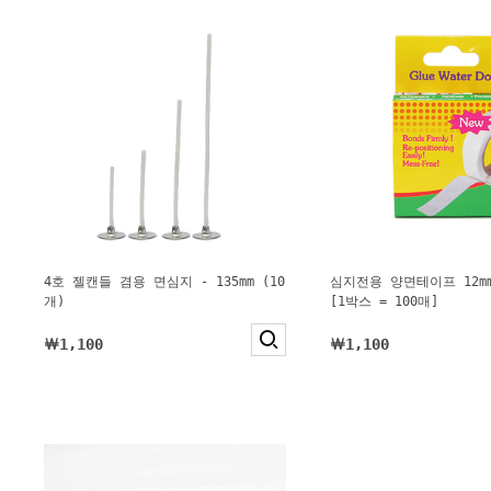
4호 젤캔들 겸용 면심지 - 135mm (10
심지전용 양면테이프 12mm
개)
[1박스 = 100매]
￦1,100
￦1,100