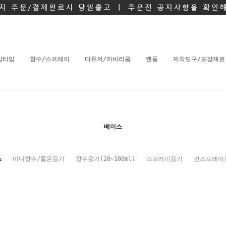
밤타입
향수/스프레이
디퓨저/하바리움
캔들
제작도구/포장재료
베이스
스
미니향수/롤온용기
향수용기(20~100ml)
스프레이용기
건스프레이