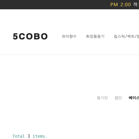
유어향수
화장품용기
립스틱/팩트/
용기만
캡만
베이
3
Total
items.