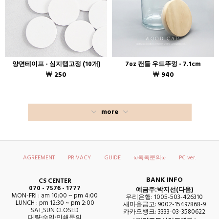
양면테이프 - 심지탭고정 (10개)
7oz 캔들 우드뚜껑 - 7.1cm
￦ 250
￦ 940
more
AGREEMENT
PRIVACY
GUIDE
ω톡톡문의ω
PC ver.
BANK INFO
CS CENTER
070 - 7576 - 1777
예금주:박지선(다옴)
MON-FRI : am 10:00 ~ pm 4:00
우리은행: 1005-503-426310
LUNCH : pm 12:30 ~ pm 2:00
새마을금고: 9002-15497868-9
SAT,SUN CLOSED
카카오뱅크: 3333-03-3580622
대량·수입·인쇄문의