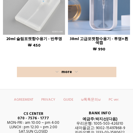
20ml 슬림포켓향수용기 - 반투명
38ml 고급포켓향수용기 - 투명+흰
색캡
￦ 450
￦ 990
more
AGREEMENT
PRIVACY
GUIDE
ω톡톡문의ω
PC ver.
BANK INFO
CS CENTER
070 - 7576 - 1777
예금주:박지선(다옴)
MON-FRI : am 10:00 ~ pm 4:00
우리은행: 1005-503-426310
LUNCH : pm 12:30 ~ pm 2:00
새마을금고: 9002-15497868-9
SAT,SUN CLOSED
카카오뱅크: 3333-03-3580622