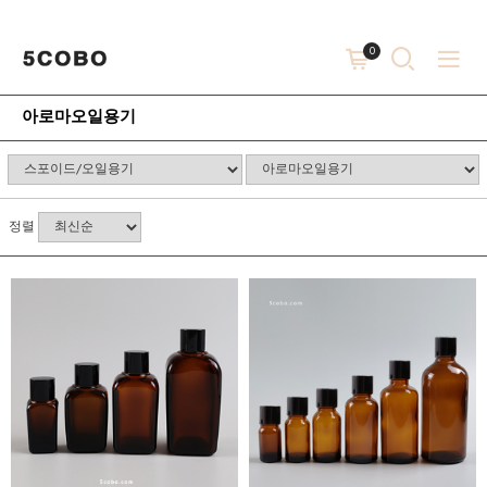
0
아로마오일용기
정렬